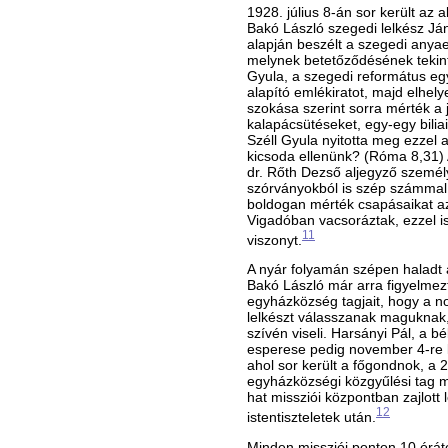
1928. július 8-án sor került az
Bakó László szegedi lelkész J
alapján beszélt a szegedi anya
melynek betetőződésének tekinte
Gyula, a szegedi református eg
alapító emlékiratot, majd elhely
szokása szerint sorra mérték a 
kalapácsütéseket, egy-egy bilia
Széll Gyula nyitotta meg ezzel a
kicsoda ellenünk? (Róma 8,31)
dr. Rőth Dezső aljegyző személ
szórványokból is szép számmal 
boldogan mérték csapásaikat az
Vigadóban vacsoráztak, ezzel is
11
viszonyt.
A nyár folyamán szépen haladt 
Bakó László már arra figyelmez
egyházközség tagjait, hogy a n
lelkészt válasszanak maguknak
szívén viseli. Harsányi Pál, a
esperese pedig november 4-re ki
ahol sor került a főgondnok, a 2
egyházközségi közgyűlési tag m
hat missziói központban zajlott l
12
istentiszteletek után.
Minden missziói ponton 10 órától