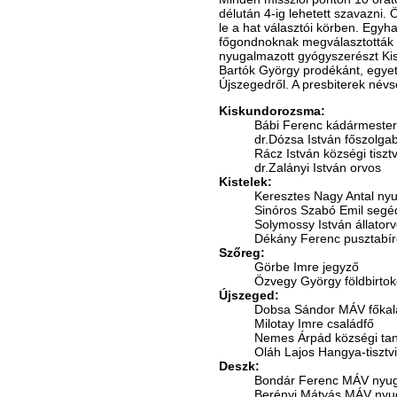
délután 4-ig lehetett szavazni.
le a hat választói körben. Egyha
főgondnoknak megválasztották 
nyugalmazott gyógyszerészt Kis
Bartók György prodékánt, egyet
Újszegedről. A presbiterek név
Kiskundorozsma:
Bábi Ferenc kádármester
dr.Dózsa István főszolgab
Rácz István községi tisztv
dr.Zalányi István orvos
Kistelek:
Keresztes Nagy Antal ny
Sinóros Szabó Emil segé
Solymossy István állator
Dékány Ferenc pusztabír
Szőreg:
Görbe Imre jegyző
Özvegy György földbirto
Újszeged:
Dobsa Sándor MÁV főkal
Milotay Imre családfő
Nemes Árpád községi tan
Oláh Lajos Hangya-tisztv
Deszk:
Bondár Ferenc MÁV nyug
Berényi Mátyás MÁV nyu