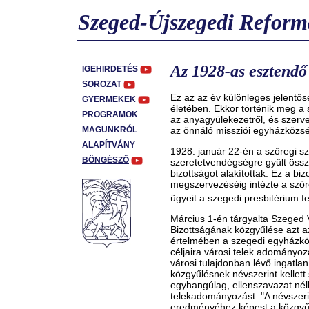
Szeged-Újszegedi Reform
Az 1928-as esztendő
IGEHIRDETÉS
SOROZAT
Ez az az év különleges jelent
GYERMEKEK
életében. Ekkor történik meg a
PROGRAMOK
az anyagyülekezetről, és szerv
MAGUNKRÓL
az önnáló missziói egyházközs
ALAPÍTVÁNY
1928. január 22-én a szőregi s
BÖNGÉSZŐ
szeretetvendégségre gyűlt össz
bizottságot alakítottak. Ez a b
megszervezéséig intézte a szőre
ügyeit a szegedi presbitérium fe
Március 1-én tárgyalta Szeged
Bizottságának közgyűlése azt az
értelmében a szegedi egyházkö
céljaira városi telek adományoz
városi tulajdonban lévő ingatl
közgyűlésnek névszerint kellett
egyhangúlag, ellenszavazat nél
telekadományozást. "A névszeri
eredményéhez képest a közgyű