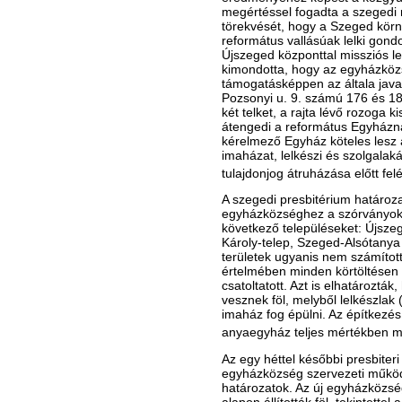
megértéssel fogadta a szegedi 
törekvését, hogy a Szeged körn
református vallásúak lelki gond
Újszeged központtal missziós lelk
kimondotta, hogy az egyházközs
támogatásképpen az általa java
Pozsonyi u. 9. számú 176 és 1
két telket, a rajta lévő rozoga k
átengedi a református Egyháznak
kérelmező Egyház köteles lesz a
imaházat, lelkészi és szolgalak
tulajdonjog átruházása előtt felé
A szegedi presbitérium határoz
egyházközséghez a szórványoko
következő településeket: Újsze
Károly-telep, Szeged-Alsótany
területek ugyanis nem számítot
értelmében minden körtöltésen k
csatoltatott. Azt is elhatároztá
vesznek föl, melyből lelkészlak
imaház fog épülni. Az építkezés
anyaegyház teljes mértékben ma
Az egy héttel későbbi presbiteri
egyházközség szervezeti működé
határozatok. Az új egyházközsé
alapon állították föl, tekintette