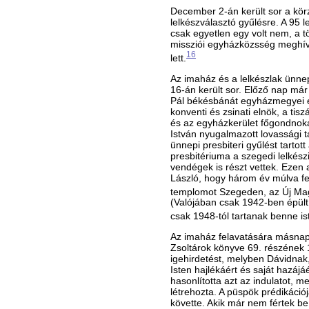
December 2-án került sor a kör
lelkészválasztó gyűlésre. A 95 
csak egyetlen egy volt nem, a tö
missziói egyházközsség meghívá
16
lett.
Az imaház és a lelkészlak ünn
16-án került sor. Előző nap má
Pál békésbánát egyházmegyei e
konventi és zsinati elnök, a tis
és az egyházkerület főgondnoka
István nyugalmazott lovassági
ünnepi presbiteri gyűlést tartot
presbitériuma a szegedi lelkész
vendégek is részt vettek. Ezen 
László, hogy három év múlva fe
templomot Szegeden, az Új Ma
(Valójában csak 1942-ben épült
csak 1948-tól tartanak benne ist
Az imaház felavatására másnap 
Zsoltárok könyve 69. részének 1
igehirdetést, melyben Dávidnak,
Isten hajlékáért és saját hazájáé
hasonlította azt az indulatot, m
létrehozta. A püspök prédikáció
követte. Akik már nem fértek b