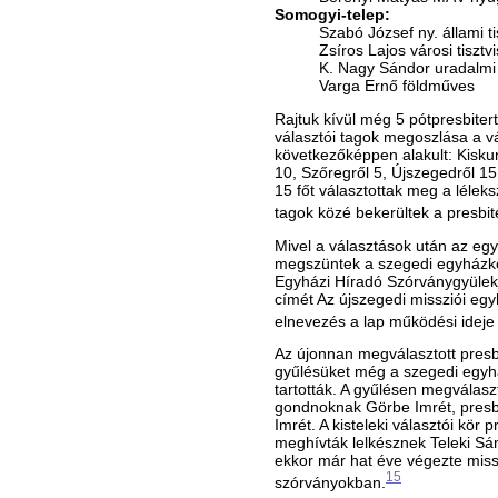
Somogyi-telep:
Szabó József ny. állami ti
Zsíros Lajos városi tisztv
K. Nagy Sándor uradalmi
Varga Ernő földműves
Rajtuk kívül még 5 pótpresbiter
választói tagok megoszlása a vá
következőképpen alakult: Kisku
10, Szőregről 5, Újszegedről 15
15 főt választottak meg a léle
tagok közé bekerültek a presbite
Mivel a választások után az egy
megszüntek a szegedi egyházkö
Egyházi Híradó Szórványgyüleke
címét Az újszegedi missziói eg
elnevezés a lap működési ideje
Az újonnan megválasztott presbi
gyűlésüket még a szegedi egyhá
tartották. A gyűlésen megválas
gondnoknak Görbe Imrét, presbi
Imrét. A kisteleki választói kör 
meghívták lelkésznek Teleki Sán
ekkor már hat éve végezte miss
15
szórványokban.