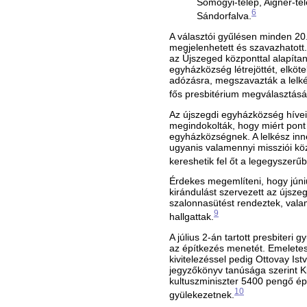
Somogyi-telep, Aigner-tel
6
Sándorfalva.
A választói gyűlésen minden 20.
megjelenhetett és szavazhatott
az Újszeged központtal alapítan
egyházközség létrejöttét, elköt
adózásra, megszavazták a lelkés
fős presbitérium megválasztásá
Az újszegdi egyházközség hívei
megindokolták, hogy miért pont 
egyházközségnek. A lelkész inn
ugyanis valamennyi missziói közp
kereshetik fel őt a legegyszerű
Érdekes megemlíteni, hogy júni
kirándulást szervezett az újszeg
szalonnasütést rendeztek, vala
9
hallgattak.
A július 2-án tartott presbiteri 
az építkezés menetét. Emeletesr
kivitelezéssel pedig Ottovay Is
jegyzőkönyv tanúsága szerint 
kultuszminiszter 5400 pengő épít
10
gyülekezetnek.