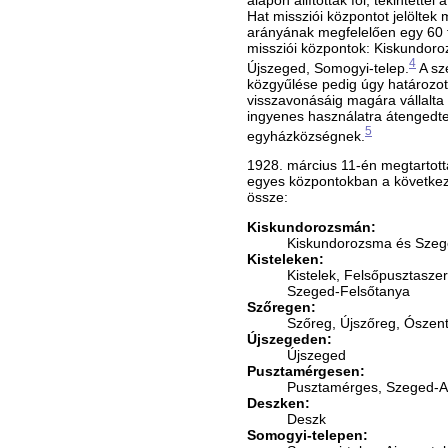
Hat missziói központot jelölte
arányának megfelelően egy 60 fő
missziói központok: Kiskundoro
4
Újszeged, Somogyi-telep.
A sz
közgyűlése pedig úgy határozott
visszavonásáig magára vállalta 
ingyenes használatra átengedte
5
egyházközségnek.
1928. március 11-én megtartottá
egyes központokban a következő
össze:
Kiskundorozsmán:
Kiskundorozsma és Szeg
Kisteleken:
Kistelek, Felsőpusztasze
Szeged-Felsőtanya
Szőregen:
Szőreg, Újszőreg, Ószent
Újszegeden:
Újszeged
Pusztamérgesen:
Pusztamérges, Szeged-Al
Deszken:
Deszk
Somogyi-telepen: